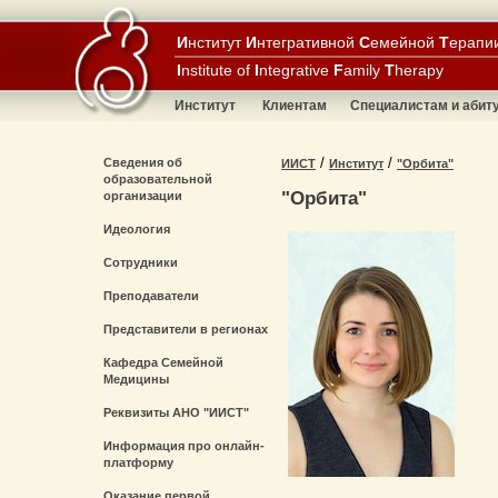
И
нститут
И
нтегративной
С
емейной
Т
ерапи
I
nstitute of
I
ntegrative
F
amily
T
herapy
Институт
Клиентам
Специалистам и абит
/
/
Сведения об
ИИСТ
Институт
"Орбита"
образовательной
"Орбита"
организации
Идеология
Сотрудники
Преподаватели
Представители в регионах
Кафедра Семейной
Медицины
Реквизиты АНО "ИИСТ"
Информация про онлайн-
платформу
Оказание первой