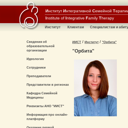
И
нститут
И
нтегративной
С
емейной
Т
ерапи
I
nstitute of
I
ntegrative
F
amily
T
herapy
Институт
Клиентам
Специалистам и абит
/
/
Сведения об
ИИСТ
Институт
"Орбита"
образовательной
"Орбита"
организации
Идеология
Сотрудники
Преподаватели
Представители в регионах
Кафедра Семейной
Медицины
Реквизиты АНО "ИИСТ"
Информация про онлайн-
платформу
Оказание первой