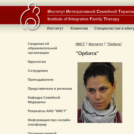
И
нститут
И
нтегративной
С
емейной
Т
ерапи
I
nstitute of
I
ntegrative
F
amily
T
herapy
Институт
Клиентам
Специалистам и абит
/
/
Сведения об
ИИСТ
Институт
"Орбита"
образовательной
"Орбита"
организации
Идеология
Сотрудники
Преподаватели
Представители в регионах
Кафедра Семейной
Медицины
Реквизиты АНО "ИИСТ"
Информация про онлайн-
платформу
Оказание первой