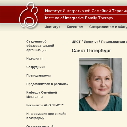
И
нститут
И
нтегративной
С
емейной
Т
ерапи
I
nstitute of
I
ntegrative
F
amily
T
herapy
Институт
Клиентам
Специалистам и абит
/
/
Сведения об
ИИСТ
Институт
Представители 
образовательной
Санкт-Петербург
организации
Идеология
Сотрудники
Преподаватели
Представители в регионах
Кафедра Семейной
Медицины
Реквизиты АНО "ИИСТ"
Информация про онлайн-
платформу
Оказание первой