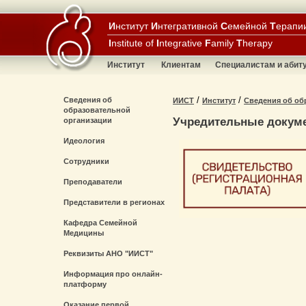
И
нститут
И
нтегративной
С
емейной
Т
ерапи
I
nstitute of
I
ntegrative
F
amily
T
herapy
Институт
Клиентам
Специалистам и абит
/
/
Сведения об
ИИСТ
Институт
Сведения об об
образовательной
Учредительные докум
организации
Идеология
Сотрудники
Преподаватели
Представители в регионах
Кафедра Семейной
Медицины
Реквизиты АНО "ИИСТ"
Информация про онлайн-
платформу
Оказание первой