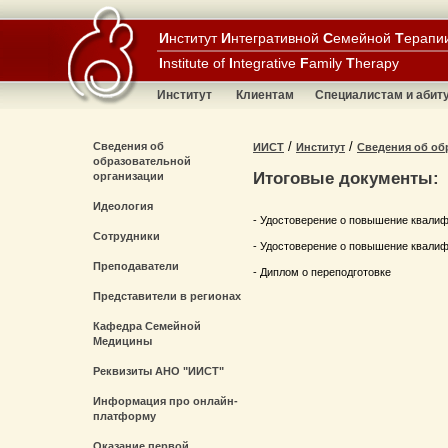
И
нститут
И
нтегративной
С
емейной
Т
ерапи
I
nstitute of
I
ntegrative
F
amily
T
herapy
Институт
Клиентам
Специалистам и абит
/
/
Сведения об
ИИСТ
Институт
Сведения об об
образовательной
Итоговые документы:
организации
Идеология
- Удостоверение о повышение квали
Сотрудники
- Удостоверение о повышение квали
Преподаватели
- Диплом о переподготовке
Представители в регионах
Кафедра Семейной
Медицины
Реквизиты АНО "ИИСТ"
Информация про онлайн-
платформу
Оказание первой