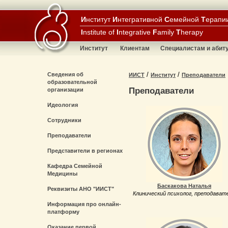
И
нститут
И
нтегративной
С
емейной
Т
ерапи
I
nstitute of
I
ntegrative
F
amily
T
herapy
Институт
Клиентам
Специалистам и абит
/
/
Сведения об
ИИСТ
Институт
Преподаватели
образовательной
Преподаватели
организации
Идеология
Сотрудники
Преподаватели
Представители в регионах
Кафедра Семейной
Медицины
Баскакова Наталья
Реквизиты АНО "ИИСТ"
Клинический психолог, преподават
Информация про онлайн-
платформу
Оказание первой