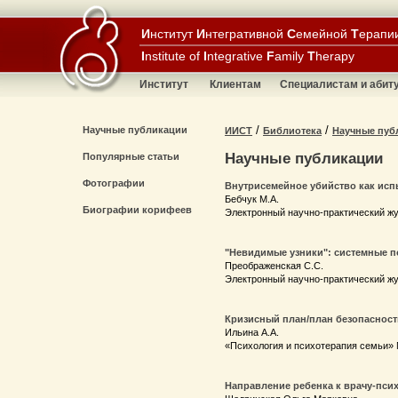
И
нститут
И
нтегративной
С
емейной
Т
ерапи
I
nstitute of
I
ntegrative
F
amily
T
herapy
Институт
Клиентам
Специалистам и абит
/
/
Научные публикации
ИИСТ
Библиотека
Научные пуб
Научные публикации
Популярные статьи
Фотографии
Внутрисемейное убийство как исп
Бебчук М.А.
Биографии корифеев
Электронный научно-практический жу
"Невидимые узники": системные п
Преображенская С.С.
Электронный научно-практический жу
Кризисный план/план безопасност
Ильина А.А.
«Психология и психотерапия семьи» N
Направление ребенка к врачу-пси