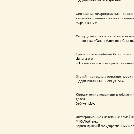
Щедринская Ольга Марковна
Системные «маркеры» как показан
начальных этапах оказания спец
Марченко А.М.
Сотрудничество психолога и психи
Щедринская Ольга Марковна, Снарск
Кризисный план/план безопасност
Ильина А.А.
«Психология и психотерапия семьи» N
Онлайн-консультирование через 
Щедринская О.М. , Бебчук. М.А.
Юридические коллизии в области 
детей
Бебчук. М.А.
Интегративные системные семейн
М.Ю.Любченко
Карагандинский государственный мед