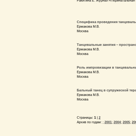
Ракитина Е. Журнал «Перинатальная п
Специфика проведения танцевальн
Ермакова М.В.
Москва
Танцевальные занятия – простран
Ермакова М.В.
Москва
Роль импровизации в танцевальны
Ермакова М.В.
Москва
Бальный танец в супружеской тер
Ермакова М.В.
Москва
Страницы:
1
|
2
Архив по годам:
;
2001
;
2004
;
2005
;
20