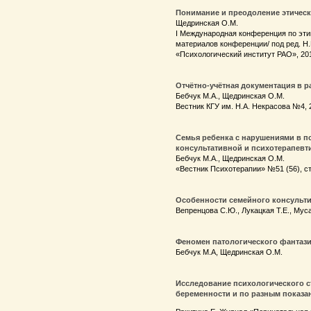
Понимание и преодоление этическ
Щедринская О.М.
I Международная конференция по эти
материалов конференции/ под ред. Н.
«Психологический институт РАО», 20
Отчётно-учётная документация в 
Бебчук М.А., Щедринская О.М.
Вестник КГУ им. Н.А. Некрасова №4, 2
Семья ребенка с нарушениями в п
консультативной и психотерапев
Бебчук М.А., Щедринская О.М.
«Вестник Психотерапии» №51 (56), ст
Особенности семейного консульти
Вепренцова С.Ю., Лукацкая Т.Е., Му
Феномен патологического фантазир
Бебчук М.A, Щедринская О.М.
Исследование психологического с
беременности и по разным показа