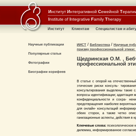
И
нститут
И
нтегративной
С
емейной
Т
ерапи
I
nstitute of
I
ntegrative
F
amily
T
herapy
Институт
Клиентам
Специалистам и абит
/
/
Научные публикации
ИИСТ
Библиотека
Научные пуб
призму профессиональной этики:
Популярные статьи
Щедринская О.М. , Беб
Фотографии
профессиональной эти
Биографии корифеев
В статье с опорой на отечественны
этические риски консуль- тировани
консультирования выделены такие с
вопросы идентификации; адаптация м
конфиденциальности и сохра- нен
предотвращения наиболее вероятных 
для онлайн- консультаций информир
обеих сторон, а также четко опи
ганизационные аспекты, действия в 
Ключевые слова:
психологическое к
дилемма, информированное согласие