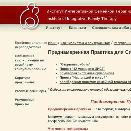
И
нститут
И
нтегративной
С
емейной
Т
ерапи
I
nstitute of
I
ntegrative
F
amily
T
herapy
Институт
Клиентам
Специалистам и абит
/
/
Профессиональная
ИИСТ
Специалистам и абитуриентам
Регулярны
переподготовка
Преднамеренная Практика для С
Повышение
квалификации по
"Открытая работа"
семейному
Проект "12 месяцев с ИИСТ"
консультированию
Групповая системная супервизия
Проект "Настоящий и живой"
Короткие
Калейдоскоп приемов семейной терапии о
программы
* Содержит информацию о платной образовательно
Разовые семинары
Регулярные
Преднамеренная П
проекты
Преднамеренная практика
— это формат, в котором 
Минимум теории — максимум фокусировки, ясности и п
профессиональные компетенции.
Что можно тренировать: