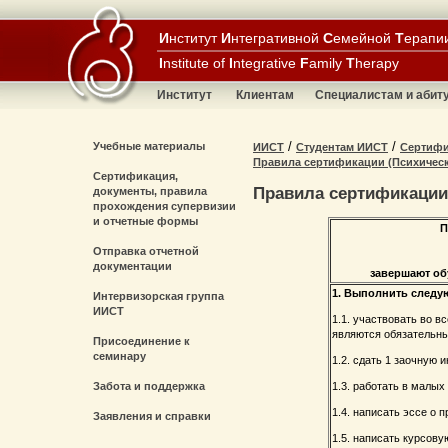
И
нститут
И
нтегративной
С
емейной
Т
ерапи
I
nstitute of
I
ntegrative
F
amily
T
herapy
Институт
Клиентам
Специалистам и абит
/
/
Учебные материалы
ИИСТ
Студентам ИИСТ
Сертифи
Правила сертификации (Психическ
Сертификация,
Правила сертификации 
документы, правила
прохождения супервизии
и отчетные формы
П
Отправка отчетной
документации
завершают об
1. Выполнить следу
Интервизорская группа
ИИСТ
1.1. участвовать во 
являются обязательны
Присоединение к
семинару
1.2. сдать 1 заочную
Забота и поддержка
1.3. работать в малых
1.4. написать эссе о 
Заявления и справки
1.5. написать курсову