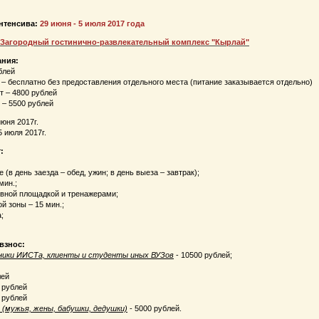
нтенсива:
29 июня - 5 июля 2017 года
Загородный гостинично-развлекательный комплекс "Кырлай"
ания:
блей
т – бесплатно без предоставления отдельного места (питание заказывается отдельно)
ет – 4800 рублей
 – 5500 рублей
июня 2017г.
 июля 2017г.
:
 (в день заезда – обед, ужин; в день выеза – завтрак);
мин.;
ивной площадкой и тренажерами;
й зоны – 15 мин.;
;
взнос:
ики ИИСТа, клиенты и студенты иных ВУЗов
- 10500 рублей;
лей
 рублей
 рублей
(мужья, жены, бабушки, дедушки)
- 5000 рублей.