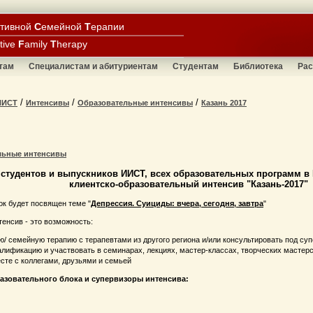
ативной
С
емейной
Т
ерапии
tive
F
amily
T
herapy
там
Специалистам и абитуриентам
Студентам
Библиотека
Рас
/
/
/
ИИСТ
Интенсивы
Образовательные интенсивы
Казань 2017
льные интенсивы
студентов и выпускников ИИСТ, всех образовательных программ в 
клиентско-образовательный интенсив "Казань-2017"
к будет посвящен теме "
Депрессия. Суициды: вчера, сегодня, завтра
"
енсив - это возможность:
ю/ семейную терапию с терапевтами из другого региона и/или консультировать под с
лификацию и участвовать в семинарах, лекциях, мастер-классах, творческих мастер
сте с коллегами, друзьями и семьей
азовательного блока и супервизоры интенсива: