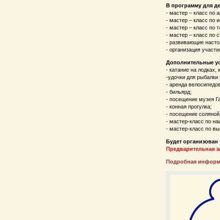
В программу для де
- мастер – класс по 
- мастер – класс по 
- мастер – класс по 
- мастер – класс по 
- развивающие насто
- организация участи
Дополнительные усл
- катание на лодках,
-удочки для рыбалки 
- аренда велосипедов
- бильярд;
- посещение музея Г
- конная прогулка;
- посещение соляной
- мастер-класс по н
- мастер-класс по в
Будет организован 
Предварительная за
Подробная информа